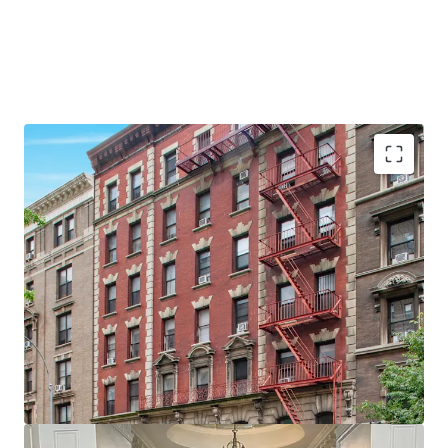
•
28 Apartments & 2 Commercial spaces
•
Proximity to Columbia University
•
Large units - Average unit size of ~875 SF
•
Value add opportunity
•
60' of Broadway Frontage
•
Elevator Building