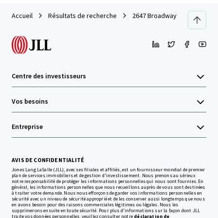
Accueil
Résultats de recherche
2647 Broadway
Centre des investisseurs
Vos besoins
Entreprise
AVIS DE CONFIDENTIALITÉ
Jones Lang LaSalle (JLL), avec ses filiales et affiliés, est un fournisseur mondial de premier
plan de services immobiliers et de gestion d'investissement. Nous prenons au sérieux
notre responsabilité de protéger les informations personnelles qui nous sont fournies. En
général, les informations personnelles que nous recueillons auprès de vous sont destinées
à traiter votre demande. Nous nous efforçons de garder vos informations personnelles en
sécurité avec un niveau de sécurité approprié et de les conserver aussi longtemps que nous
en avons besoin pour des raisons commerciales légitimes ou légales. Nous les
supprimerons ensuite en toute sécurité. Pour plus d'informations sur la façon dont JLL
traite vos données personnelles, veuillez consulter notre
déclaration de