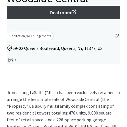
Deal room
Habitation / Multi-logements
69-02 Queens Boulevard, Queens, NY, 11377, US
1
Jones Lang LaSalle (“JLL”) has been exclusively retained to
arrange the fee simple sale of Woodside Central (the
“Property”), a luxury multifamily complex consisting of
two residential towers totaling 478 units, 9,000 square
feet of retail space, and a 226-space parking garage
located on Queens Boulevard at 46-09 69th Street and 46-