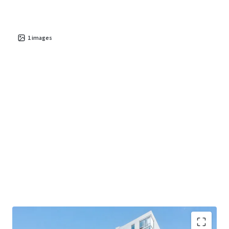
1
images