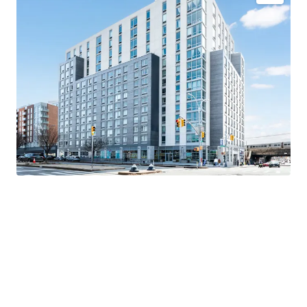
Newly constructed luxury asset
Direct Path to Upside
Significant discount to replacement cost
Comprehensive amenity package - 55,000+ SF
Valuable 421a tax abatement
Superior connectivity
Exceptional market fundamentals
K-5 Public School