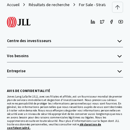
Accueil
Résultats de recherche
For Sale - Strata Offices in P
Centre des investisseurs
Vos besoins
Entreprise
AVIS DE CONFIDENTIALITÉ
Jones Lang LaSalle (JLL), avec ses filiales et affiliés, est un fournisseur mondial de premier
plan de services immobiliers et de gestion d'investissement. Nous prenons au sérieux
notre responsabilité de protéger les informations personnelles qui nous sont fournies. En
général, les informations personnelles que nous recueillons auprès de vous sont destinées
à traiter votre demande. Nous nous efforçons de garder vos informations personnelles en
sécurité avec un niveau de sécurité approprié et de les conserver aussi longtemps que nous
en avons besoin pour des raisons commerciales légitimes ou légales. Nous les
supprimerons ensuite en toute sécurité. Pour plus d'informations sur la façon dont JLL
traite vos données personnelles, veuillez consulter notre
déclaration de
confidentialité.