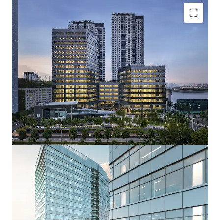
Proposed MSC and GreenRE certified
Prominent location with great accessibility and
amenities
Talent hub
Rare opportunity to acquire office towers in the
central of PJ, Section 13
Positive macro economic outlook
Reputable developer
Matured City
High investment yields (Good return)