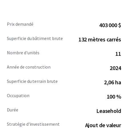
Call us or drop us a line, for more information or to
arrange for a site visit.
Prix demandé
403 000 $
Superficie du bâtiment brute
132 mètres carrés
Nombre d'unités
11
Année de construction
2024
Superficie du terrain brute
2,06 ha
Occupation
100 %
Durée
Leasehold
Stratégie d'investissement
Ajout de valeur