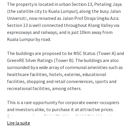
The property is located in urban Section 13, Petaling Jaya
(the satellite city to Kuala Lumpur), along the busy Jalan
Universiti , now renamed as Jalan Prof Diraja Ungku Aziz.
Section 13 is well connected throughout Klang Valley via
expressways and railways, and is just 10km away from
Kuala Lumpur by road.
The buildings are proposed to be MSC Status (Tower A) and
GreenRE Silver Ratings (Tower B). The buildings are also
surrounded by a wide array of communal amenities such as
healthcare facilities, hotels, eateries, educational
facilities, shopping and retail conveniences, sports and
recreational facilities, among others.
This is a rare opportunity for corporate owner-occupiers
and investors alike, to purchase it at attractive prices.
...
Price ranges from RM1,179,600 to RM13,701,000 subject to
Lire la suite
the unit size.