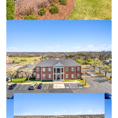
100% occupied with branch bank, IT, Security,
support groups
Deposit base of $193,484,000
1 - mile from the #3 most visited power center in
Tennessee
Affluent residential base with $174K in average
household income within 1-mile radius