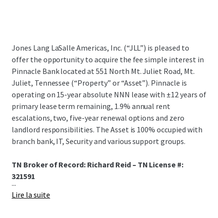
Jones Lang LaSalle Americas, Inc. (“JLL”) is pleased to
offer the opportunity to acquire the fee simple interest in
Pinnacle Bank located at 551 North Mt. Juliet Road, Mt.
Juliet, Tennessee (“Property” or “Asset”). Pinnacle is
operating on 15-year absolute NNN lease with ±12 years of
primary lease term remaining, 1.9% annual rent
escalations, two, five-year renewal options and zero
landlord responsibilities. The Asset is 100% occupied with
branch bank, IT, Security and various support groups.
TN Broker of Record: Richard Reid – TN License #:
321591
...
Lire la suite