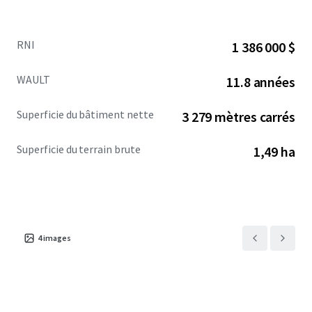
RNI
1 386 000 $
WAULT
11.8 années
Superficie du bâtiment nette
3 279 mètres carrés
Superficie du terrain brute
1,49 ha
4
images