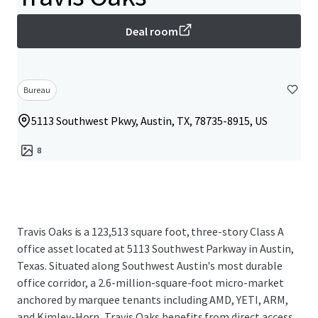
Deal room
Bureau
5113 Southwest Pkwy, Austin, TX, 78735-8915, US
8
Travis Oaks is a 123,513 square foot, three-story Class A
office asset located at 5113 Southwest Parkway in Austin,
Texas. Situated along Southwest Austin's most durable
office corridor, a 2.6-million-square-foot micro-market
anchored by marquee tenants including AMD, YETI, ARM,
and Kimley-Horn, Travis Oaks benefits from direct access