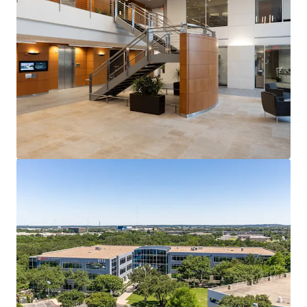
controls, and land scarcity have created high barriers to
entry and a competitive set that is effectively full.
Lease-Up Opportunity with Visible Value Creation
At 78.6% occupied, Travis Oaks offers a suite-by-suite
lease-up opportunity with a clear path to stabilization
that drives meaningful NOI growth and exit value
expansion.
Institutional Tenancy Anchored by Global Technology
Anchored by Fortune 500 semiconductor company Marvell
Technology, Travis Oaks features a technology and
professional services roster that reflects the caliber of
tenancy Southwest Austin consistently attracts and
retains.