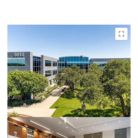
Southwest Austin: Accessible, Affluent, and In Demand
Travis Oaks sits at the intersection of MoPac, Loop 360,
and Southwest Parkway and is surrounded by Austin’s most
affluent residential neighborhoods and top-ranked
schools, creating a live-work dynamic that drives durable,
long-term office demand.
Southwest Parkway: Austin’s Most Durable Office
Corridor
A 2.6M SF micro-market running at just 5.3% direct
vacancy, benefitting from a structurally supply-
constrained corridor where topography, regulatory