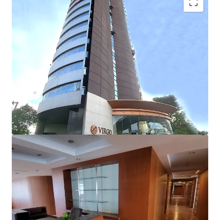
Building detail:
No. of floors
: 22 floors
Building GFA
: 22,336 sqm
Net lettable area
: 11,425 sqm
st
-Retail space (1
Floor)
:
Approx. 590 m.
-Typical floor area
: 750 m.
Floor-to-floor height:
3 m.
Floor-to-ceiling height
: 2.4 m.
Air-conditioning system
: Split-type
Parking lot
: 162 lots