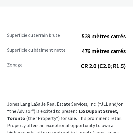
Superficie du terrain brute
539 mètres carrés
Superficie du bâtiment nette
476 mètres carrés
Zonage
CR 2.0 (C2.0; R1.5)
Jones Lang LaSalle Real Estate Services, Inc. (“JLL and/or
“the Advisor”) is excited to present
155 Dupont Street,
Toronto
(the “Property”) for sale. This prominent retail
Property offers an exceptional opportunity to own a
highly sought-after storefront in Toronto’s prestigious