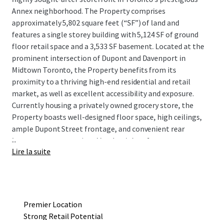
Annex neighborhood. The Property comprises
approximately 5,802 square feet (“SF”) of land and
features a single storey building with 5,124 SF of ground
floor retail space and a 3,533 SF basement. Located at the
prominent intersection of Dupont and Davenport in
Midtown Toronto, the Property benefits from its
proximity to a thriving high-end residential and retail
market, as well as excellent accessibility and exposure.
Currently housing a privately owned grocery store, the
Property boasts well-designed floor space, high ceilings,
ample Dupont Street frontage, and convenient rear
...
laneway access permitted by the right-of-way to
Lire la suite
Davenport for drive-in shipping and receiving.
Situated among some of Toronto’s most affluent
neighborhoods such as Yorkville, the Annex, Summerhill,
Casa Loma, and Forest Hill, the surrounding area has
Premier Location
witnessed remarkable residential development in recent
Strong Retail Potential