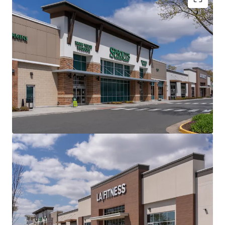
Best-In-Class Grocery-Anchored Product in an
Affluent, Infill Northern Virginia Location at the
Forefront of the AI and Cloud Computing
Revolution
Minimal CapEx Spend Required - $18.4 Million
Invested in Capital Improvements During the
Property's Full Redevelopment in 2019
Premier Grocer and National Tenant Line-Up
Providing a Secure Income Stream Via 7.2 Years of
WALT
Robust Demographics with $201K Average
Household Income and a Population of 242K within
a 5-Mile Radius
Growing Submarket with a 12% 5-Year Projected
Population Growth with Over 5,400,000 SF of
Planned Mixed-Use Development in a ~1-Mile