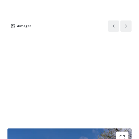
4
images