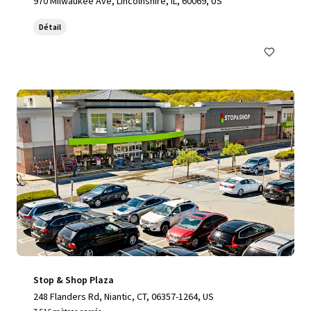
970 Milwaukee Ave, Lincolnshire, IL, 60069, US
Détail
Stop & Shop Plaza
248 Flanders Rd, Niantic, CT, 06357-1264, US