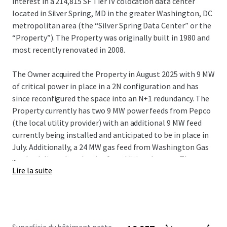
interest in a 214,815 SF Tier IV colocation data center
located in Silver Spring, MD in the greater Washington, DC
metropolitan area (the “Silver Spring Data Center” or the
“Property”). The Property was originally built in 1980 and
most recently renovated in 2008.
The Owner acquired the Property in August 2025 with 9 MW
of critical power in place in a 2N configuration and has
since reconfigured the space into an N+1 redundancy. The
Property currently has two 9 MW power feeds from Pepco
(the local utility provider) with an additional 9 MW feed
currently being installed and anticipated to be in place in
July. Additionally, a 24 MW gas feed from Washington Gas
...
can be delivered to the site for additional power. There are
Lire la suite
three data halls in the facility (Computer Rooms 1-3) that
combine for approximately 91,000 SF of white floor space.
As the white floor space is only ~50% utilized, there is
plenty of excess space to deploy additional power to the
site.