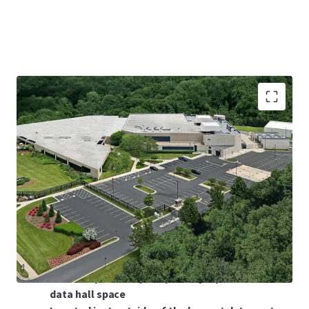
Opportunity to acquire a mission critical data
center asset situated on 11 acres outside
Washington, DC
Stabilized Net Operating Income of over $24
Million
7.1 Years of WALT with majority income from
well-capitalized AI/HPC companies
18 MW of contracted IT Load with the ability to
increase power capacity to deploy in excess
data hall space