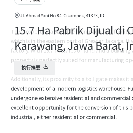
Jl. Ahmad Yani No.84, Cikampek, 41373, ID
15.7 Ha Pabrik Dijual di
This property is a sizeable manufacturing facilit
which is in the eastern part of Greater Jakarta. It
Karawang, Jawa Barat, I
factory. With 15.7 hectares of land and a building 
property is perfectly suited for manufacturing op
执行摘要
Additionally, its proximity to a toll gate makes it 
development of a modern logistics warehouse. Fu
undergone extensive residential and commercial
excellent opportunity for the conversion of this p
industrial, either residential or commercial.