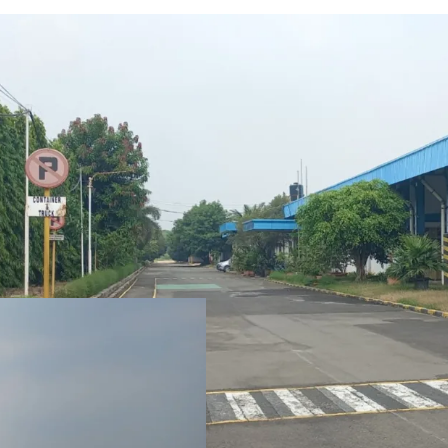
Sizeable ex manufact
production area, war
Situated in Cikampe
accessible by a 40 fe
Suitable to develo
demand from the surr
and Indotaisei Industr