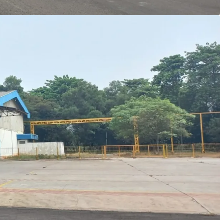
 area developed as a residential and commercial
s also suitable to develop as a commercial area in
anufacturer from Germany.
ik yang cukup besar dengan bangunan yang
rea produksi, gudang, dan ruang kantor.
 5 km dari Gerbang Tol Kalihurip, lokasi ini dapat
ontainer 40 feet.
bangkan lokasi sebagai kompleks pergudangan
ntaan dari kawasan industri di sekitarnya,
Indah dan Kawasan Industri Indotaisei.
tarnya yang dikembangkan sebagai area
ial, properti ini juga cocok untuk