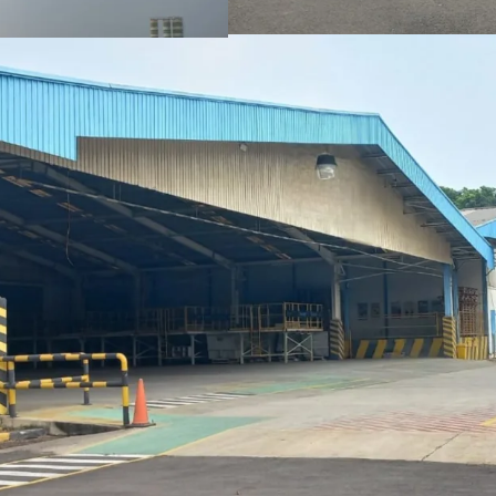
With the surrounding
area, The property i
the future.
Owned by notable m
Fasilitas bekas pabr
terawat baik untuk a
Terletak di Cikampek,
diakses dengan truk k
Cocok untuk mengem
untuk memenuhi permi
misalnya Kota Bukit 
Dengan area di seki
perumahan dan komers