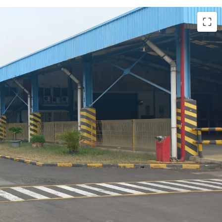
uring facility with well-maintained building for
ehouse and office space.
k, 5 km from Kalihurip Toll Gate, the site is
et container trucks.
p a site as a warehousing complex to capture
ounding industrial estates, e.g. Kota Bukit Indah
ial Estate.