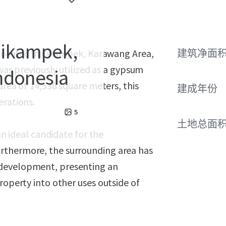
 Cikampek,
y located in Cikampek, Karawang Area,
建筑净面
 was previously utilized as a gypsum
ndonesia
area of 14,538 square meters, this
建成年份
erations.
5
土地总面
an ideal candidate for the
rthermore, the surrounding area has
 development, presenting an
roperty into other uses outside of