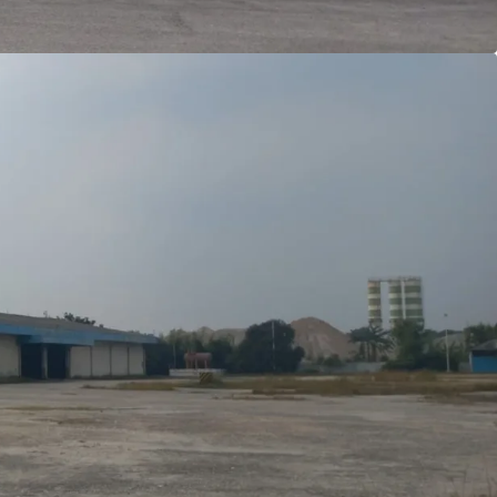
i area komersial di masa mendatang.
en ternama dari Jerman.