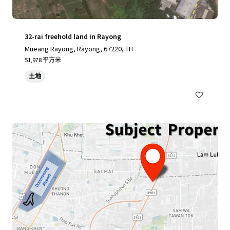
32-rai freehold land in Rayong
Mueang Rayong, Rayong, 67220, TH
51,978 平方米
土地