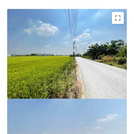
Land area: 11 Rai or 4,400 sqw.
Land Tenure: Freehold
Zoning : Yellow Yor.3-16 Far : 1.5