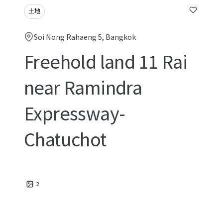
土地
Soi Nong Rahaeng 5, Bangkok
Freehold land 11 Rai
near Ramindra
Expressway-
Chatuchot
2