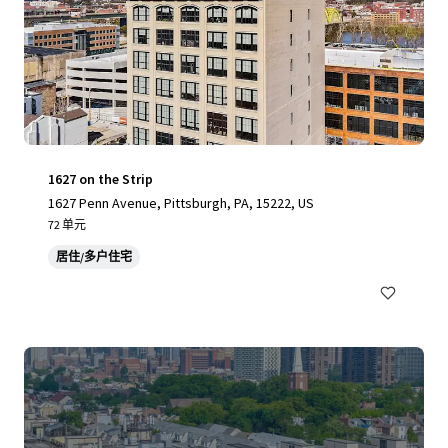
1627 on the Strip
1627 Penn Avenue, Pittsburgh, PA, 15222, US
72 单元
居住/多户住宅