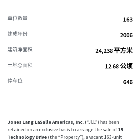
单位数量
163
建成年份
2006
建筑净面积
24,238 平方米
土地总面积
12.68 公顷
停车位
646
Jones Lang LaSalle Americas, Inc.
(“JLL”) has been
retained on an exclusive basis to arrange the sale of
15
Technology Drive
(the “Property”), a vacant 163-unit