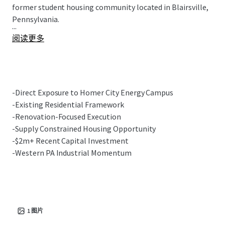
former student housing community located in Blairsville,
Pennsylvania.
...
阅读更多
-Direct Exposure to Homer City Energy Campus
-Existing Residential Framework
-Renovation-Focused Execution
-Supply Constrained Housing Opportunity
-$2m+ Recent Capital Investment
-Western PA Industrial Momentum
1
图片