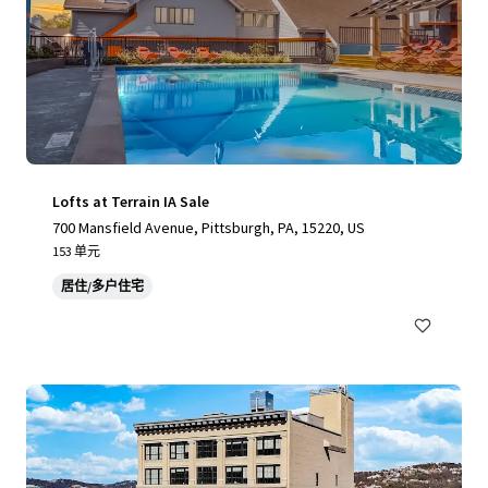
Lofts at Terrain IA Sale
700 Mansfield Avenue, Pittsburgh, PA, 15220, US
153 单元
居住/多户住宅