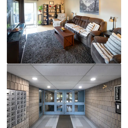
Les Résidences André-Laurendeau - 1300 Ducas, Lasalle
1300 Rue Ducas, Montréal, QC, H8N 3B7, CA
61 单元
居住/多户住宅