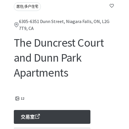
居住/多户住宅
6305-6351 Dunn Street, Niagara Falls, ON, L2G
7T9, CA
The Duncrest Court
and Dunn Park
Apartments
12
交易室