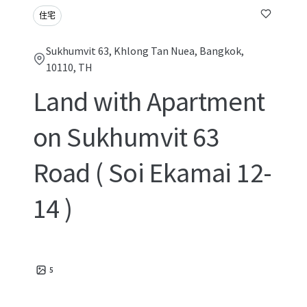
住宅
Sukhumvit 63, Khlong Tan Nuea, Bangkok,
10110, TH
Land with Apartment
on Sukhumvit 63
Road ( Soi Ekamai 12-
14 )
5