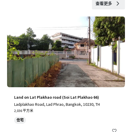
查看更多
Land on Lat Plakhao road (Soi Lat Plakhao 66)
Ladplakhao Road, Lad Phrao, Bangkok, 10230, TH
2,036 平方米
住宅