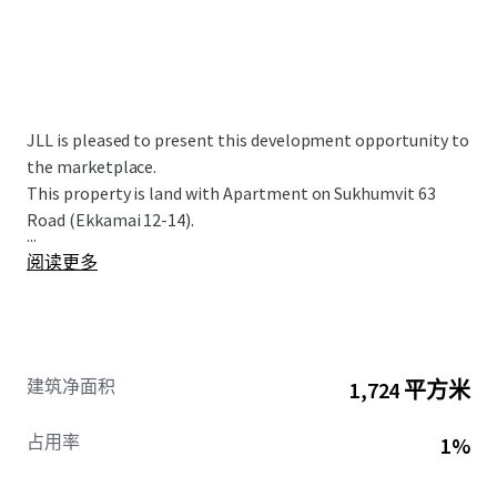
JLL is pleased to present this development opportunity to
the marketplace.
This property is land with Apartment on Sukhumvit 63
Road (Ekkamai 12-14).
...
阅读更多
建筑净面积
1,724 平方米
占用率
1%