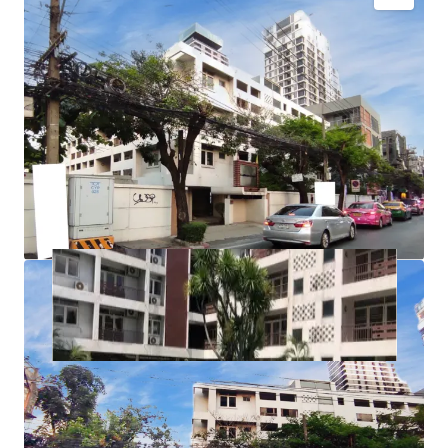
Land area
: 431 sqw.
Land Tenure
: Leasehold