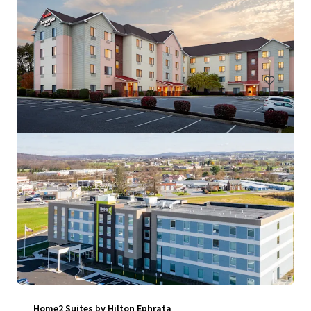
Courtyard Wilkes Barre
879 Schechter Drive, Wilkes Barre, PA, 18702, US
106 Einheiten
Hotels & Hospitality
Home2 Suites by Hilton Ephrata