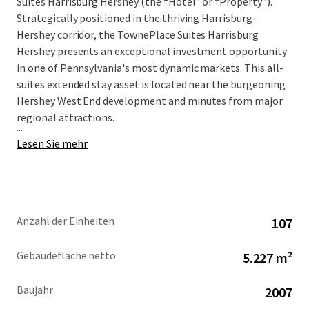
Suites Harrisburg Hershey (the “Hotel” or “Property”).
Strategically positioned in the thriving Harrisburg-
Hershey corridor, the TownePlace Suites Harrisburg
Hershey presents an exceptional investment opportunity
in one of Pennsylvania's most dynamic markets. This all-
suites extended stay asset is located near the burgeoning
Hershey West End development and minutes from major
regional attractions.
...
Lesen Sie mehr
Anzahl der Einheiten
107
Gebäudefläche netto
5.227 m²
Baujahr
2007