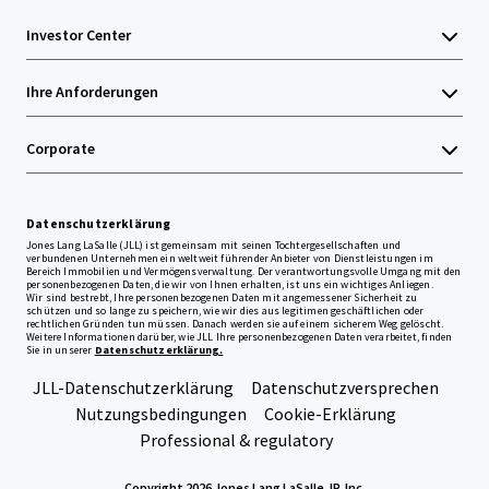
Investor Center
Ihre Anforderungen
Corporate
Datenschutzerklärung
Jones Lang LaSalle (JLL) ist gemeinsam mit seinen Tochtergesellschaften und
verbundenen Unternehmen ein weltweit führender Anbieter von Dienstleistungen im
Bereich Immobilien und Vermögensverwaltung. Der verantwortungsvolle Umgang mit den
personenbezogenen Daten, die wir von Ihnen erhalten, ist uns ein wichtiges Anliegen.
Wir sind bestrebt, Ihre personenbezogenen Daten mit angemessener Sicherheit zu
schützen und so lange zu speichern, wie wir dies aus legitimen geschäftlichen oder
rechtlichen Gründen tun müssen. Danach werden sie auf einem sicherem Weg gelöscht.
Weitere Informationen darüber, wie JLL Ihre personenbezogenen Daten verarbeitet, finden
Sie in unserer
Datenschutzerklärung.
JLL-Datenschutzerklärung
Datenschutzversprechen
Nutzungsbedingungen
Cookie-Erklärung
Professional & regulatory
Copyright 2026 Jones Lang LaSalle, IP, Inc.