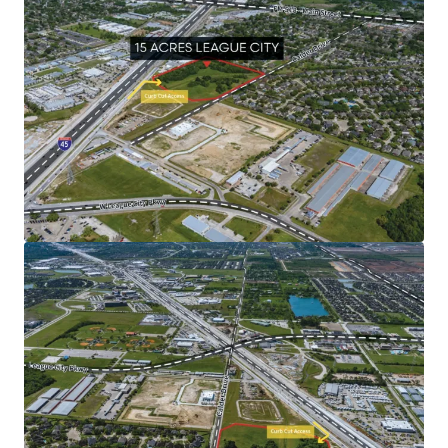
Surrounded by a growing population and flourishing
community
Premier location along I-45 just southwest of the
Johnson Space Center
Unmatched development potential
Abundance of recreational amenities
Human spaceflight capital of the world