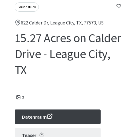
Grundstück
622 Calder Dr, League City, TX, 77573, US
15.27 Acres on Calder
Drive - League City,
TX
2
Datenraum
Teaser