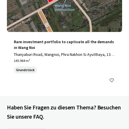
Rare investment portfolio to captivate all the demands
in Wang Noi
Thanyaburi Road, Wangnoi, Phra Nakhon Si Ayutthaya, 1317
0, TH
145.964 m²
Grundstück
Haben Sie Fragen zu diesem Thema? Besuchen
Sie unsere FAQ.