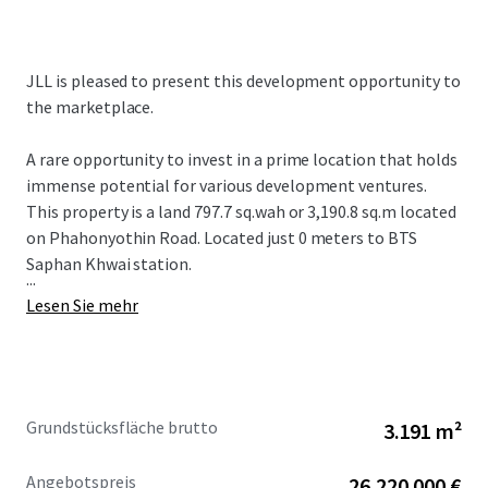
JLL is pleased to present this development opportunity to
the marketplace.
A rare opportunity to invest in a prime location that holds
immense potential for various development ventures.
This property is a land 797.7 sq.wah or 3,190.8 sq.m located
on Phahonyothin Road. Located just 0 meters to BTS
Saphan Khwai station.
...
Lesen Sie mehr
Grundstücksfläche brutto
3.191 m²
Angebotspreis
26.220.000 €