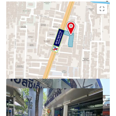
Land area:
797.7 sq.wah or 3,190.8 sq.m
Frontage:
24 m. on Phahonyothin Road
Zoning:
Por.3-7, Red – FAR 7:1 + GFA. Bonus
Mass Transit:
0 meters to BTS Saphan Khwai Station