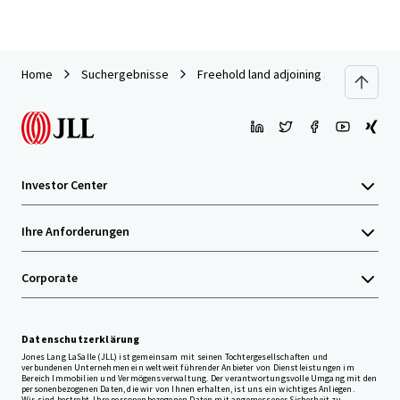
Home
Suchergebnisse
Freehold land adjoining Saphan Khwai
Investor Center
Ihre Anforderungen
Corporate
Datenschutzerklärung
Jones Lang LaSalle (JLL) ist gemeinsam mit seinen Tochtergesellschaften und
verbundenen Unternehmen ein weltweit führender Anbieter von Dienstleistungen im
Bereich Immobilien und Vermögensverwaltung. Der verantwortungsvolle Umgang mit den
personenbezogenen Daten, die wir von Ihnen erhalten, ist uns ein wichtiges Anliegen.
Wir sind bestrebt, Ihre personenbezogenen Daten mit angemessener Sicherheit zu