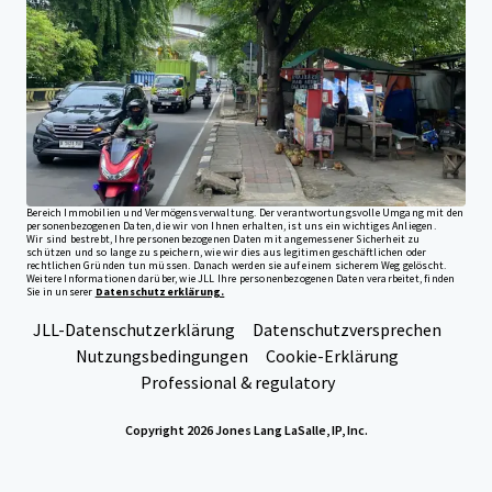
Ihre Anforderungen
Corporate
Datenschutzerklärung
Jones Lang LaSalle (JLL) ist gemeinsam mit seinen Tochtergesellschaften und
verbundenen Unternehmen ein weltweit führender Anbieter von Dienstleistungen im
Bereich Immobilien und Vermögensverwaltung. Der verantwortungsvolle Umgang mit den
personenbezogenen Daten, die wir von Ihnen erhalten, ist uns ein wichtiges Anliegen.
Wir sind bestrebt, Ihre personenbezogenen Daten mit angemessener Sicherheit zu
schützen und so lange zu speichern, wie wir dies aus legitimen geschäftlichen oder
rechtlichen Gründen tun müssen. Danach werden sie auf einem sicherem Weg gelöscht.
Weitere Informationen darüber, wie JLL Ihre personenbezogenen Daten verarbeitet, finden
Sie in unserer
Datenschutzerklärung.
JLL-Datenschutzerklärung
Datenschutzversprechen
Nutzungsbedingungen
Cookie-Erklärung
Professional & regulatory
Copyright 2026 Jones Lang LaSalle, IP, Inc.