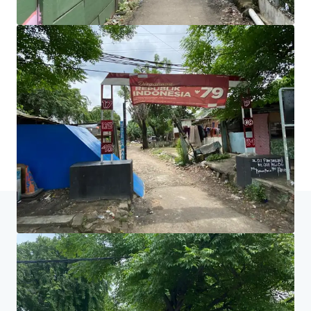
um gemeinsam einen besseren Weg einzuschlagen.
Mehr erfahren
Zuletzt aktualisiert
May 2, 2025
Home
Suchergebnisse
Tanah Dijual di Jalan DI Panjaitan - Jak
Investor Center