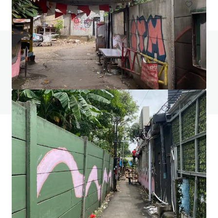
Haben Sie Fragen zu diesem Thema? Besuchen
Sie unsere FAQ.
FAQ anzeigen
JLL Finanzierung
Wir unterstützen Investoren dabei, ihre Finanzierung
intelligenter zu strukturieren und die Portfolio-
Performance zu optimieren. Kontaktieren Sie unser Team,