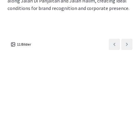
along Jalan DI Panjaitan and Jalan Halim, creating ideal
conditions for brand recognition and corporate presence.
11
Bilder