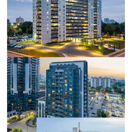
consisting of 633 suites
Strategically positioned in high-growth suburban
Toronto markets
62% two-bedroom or larger suites with 865 sf
average suite size
Well capitalized with strong foundations for
repositioning
The Properties are available both individually or as
a Portfolio