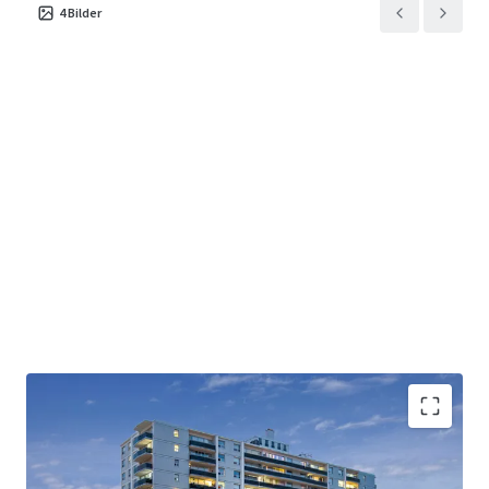
4
Bilder
Four high-rise concrete apartment buildings