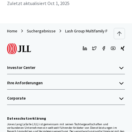
Zuletzt aktualisiert
Oct 1, 2025
Home
Suchergebnisse
Lash Group Multifamily Portfolio: 4 Hi
Investor Center
Ihre Anforderungen
Corporate
Datenschutzerklärung
Jones Lang LaSalle (JLL) ist gemeinsam mit seinen Tochtergesellschaften und
verbundenen Unternehmen ein weltweit führender Anbieter von Dienstleistungen im
Bereich Immobilien und Vermögensverwaltung. Der verantwortungsvolle Umgang mit den