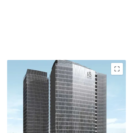
Easy access to/from CBD area
Accessible to/from Jakarta Outer Ring Road TOLL, to
reach West Jakarta (Soekarno-Hatta International
Airport) and East Jakarta (Halim Perdanakusuma
Airport and Cawang)
Extensive retail area
Grand floating lobby