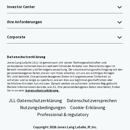
Investor Center
Ihre Anforderungen
Corporate
Datenschutzerklärung
Jones Lang LaSalle (JLL) ist gemeinsam mit seinen Tochtergesellschaften und
verbundenen Unternehmen ein weltweit führender Anbieter von Dienstleistungen im
Bereich Immobilien und Vermögensverwaltung. Der verantwortungsvolle Umgang mit den
personenbezogenen Daten, die wir von Ihnen erhalten, ist uns ein wichtiges Anliegen.
Wir sind bestrebt, Ihre personenbezogenen Daten mit angemessener Sicherheit zu
schützen und so lange zu speichern, wie wir dies aus legitimen geschäftlichen oder
rechtlichen Gründen tun müssen. Danach werden sie auf einem sicherem Weg gelöscht.
Weitere Informationen darüber, wie JLL Ihre personenbezogenen Daten verarbeitet, finden
Sie in unserer
Datenschutzerklärung.
JLL-Datenschutzerklärung
Datenschutzversprechen
Nutzungsbedingungen
Cookie-Erklärung
Professional & regulatory
Copyright 2026 Jones Lang LaSalle, IP, Inc.