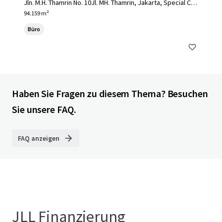
Jln. M.H. Thamrin No. 10Jl. MH. Thamrin, Jakarta, Special Cap
ital Region of Jakarta, 10230, ID
94.159 m²
Büro
Haben Sie Fragen zu diesem Thema? Besuchen
Sie unsere FAQ.
FAQ anzeigen
JLL Finanzierung