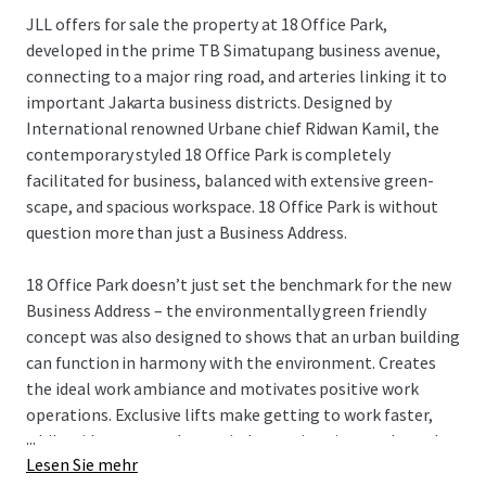
JLL offers for sale the property at 18 Office Park,
developed in the prime TB Simatupang business avenue,
connecting to a major ring road, and arteries linking it to
important Jakarta business districts. Designed by
International renowned Urbane chief Ridwan Kamil, the
contemporary styled 18 Office Park is completely
facilitated for business, balanced with extensive green-
scape, and spacious workspace. 18 Office Park is without
question more than just a Business Address.
18 Office Park doesn’t just set the benchmark for the new
Business Address – the environmentally green friendly
concept was also designed to shows that an urban building
can function in harmony with the environment. Creates
the ideal work ambiance and motivates positive work
operations. Exclusive lifts make getting to work faster,
...
while wide green park area, indoor swimming pools, and
Lesen Sie mehr
executive dining creates a relaxed work atmosphere.