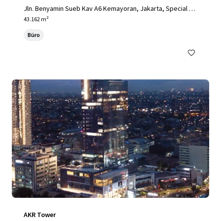
Jln. Benyamin Sueb Kav A6 Kemayoran, Jakarta, Special Ca
pital Region of Jakarta, 14410, ID
43.162 m²
Büro
AKR Tower