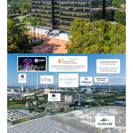
Ability to occupy as an owner-user, lease-up as a value-
add office, or redevelop into either hospitality or
residential uses.
STRONG ORLANDO MARKET
Capitalize on Orlando’s robust economic growth and
thriving tourism industry.
FLEXIBLE ZONING
Potential for both hotel and residential options.
INSTITUTIONAL ASSET
Well-maintained building with modern amenities,
including an on-site cafe and fitness center, reducing
immediate capital expenditure needs.
BRANDING OPPORTUNITY
High-visibility location offers significant branding and
signage potential for future tenants.