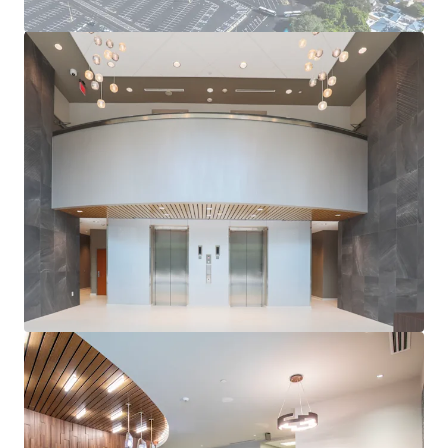
LONG-TERM GROWTH PROSPECTS
Benefit from Orlando’s continued expansion and its
position as a top business and leisure destination.
EXCELLENT ACCESSIBILITY
Easy access to major highways and Orlando
International Airport, enhancing appeal to future site
use.
ATTRACTIVE COST BASIS
The Property will trade at a significant discount to
replacement cost, which will only increase as
construction costs continue to rise at record pace,
providing an attractive basis to a future owner.