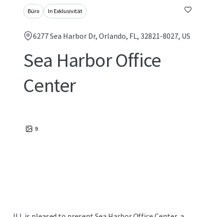
Büro
In Exklusivität
6277 Sea Harbor Dr, Orlando, FL, 32821-8027, US
Sea Harbor Office
Center
9
JLL is pleased to present Sea Harbor Office Center, a