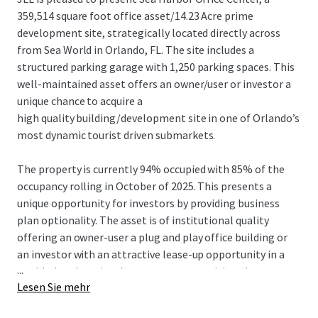
359,514 square foot office asset/14.23 Acre prime
development site, strategically located directly across
from Sea World in Orlando, FL. The site includes a
structured parking garage with 1,250 parking spaces. This
well-maintained asset offers an owner/user or investor a
unique chance to acquire a
high quality building/development site in one of Orlando’s
most dynamic tourist driven submarkets.
The property is currently 94% occupied with 85% of the
occupancy rolling in October of 2025. This presents a
unique opportunity for investors by providing business
plan optionality. The asset is of institutional quality
offering an owner-user a plug and play office building or
an investor with an attractive lease-up opportunity in a
...
world-class location. Investors can reposition the asset
Lesen Sie mehr
for development, capitalizing on the area’s strong
tourism, residential growth and growing business