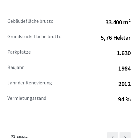
ecosystem. Sea Harbor Office Center stands out as a
compelling investment in Orlando’s booming commercial
real estate landscape.
Gebäudefläche brutto
33.400 m²
Grundstücksfläche brutto
5,76 Hektar
Parkplätze
1.630
Baujahr
1984
Jahr der Renovierung
2012
Vermietungsstand
94 %
9
Bilder