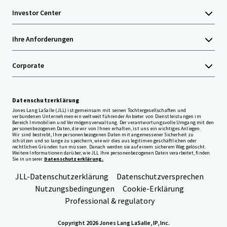
Investor Center
Ihre Anforderungen
Corporate
Datenschutzerklärung
Jones Lang LaSalle (JLL) ist gemeinsam mit seinen Tochtergesellschaften und
verbundenen Unternehmen ein weltweit führender Anbieter von Dienstleistungen im
Bereich Immobilien und Vermögensverwaltung. Der verantwortungsvolle Umgang mit den
personenbezogenen Daten, die wir von Ihnen erhalten, ist uns ein wichtiges Anliegen.
Wir sind bestrebt, Ihre personenbezogenen Daten mit angemessener Sicherheit zu
schützen und so lange zu speichern, wie wir dies aus legitimen geschäftlichen oder
rechtlichen Gründen tun müssen. Danach werden sie auf einem sicherem Weg gelöscht.
Weitere Informationen darüber, wie JLL Ihre personenbezogenen Daten verarbeitet, finden
Sie in unserer
Datenschutzerklärung.
JLL-Datenschutzerklärung
Datenschutzversprechen
Nutzungsbedingungen
Cookie-Erklärung
Professional & regulatory
Copyright 2026 Jones Lang LaSalle, IP, Inc.