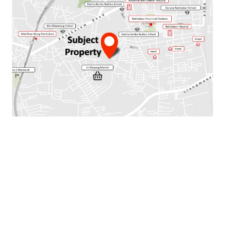
Total Floor Area : 256 sq.m.
Land Area : 128 Sq.m.
Parking Available : 2