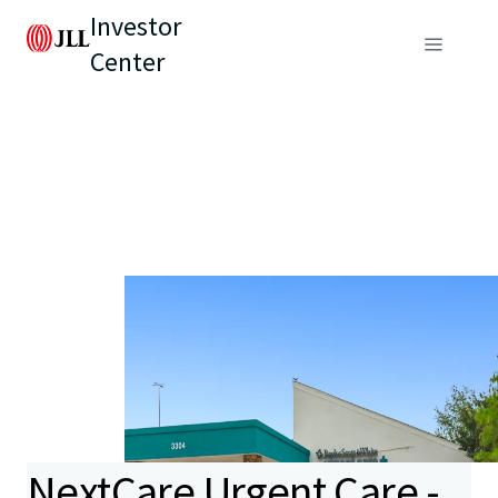
Investor
Center
NextCare Urgent Care -