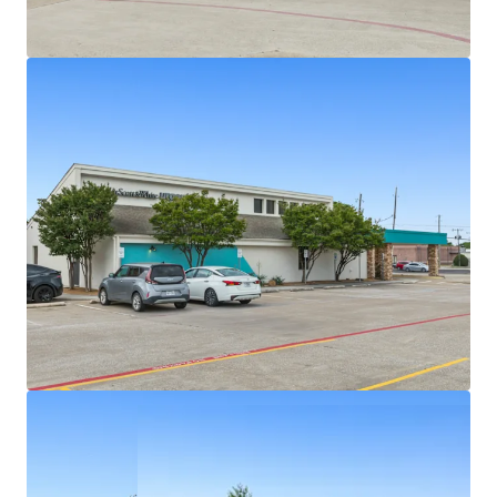
25+ years of operating history at this location
Outparcel to a shopping center
Densely populated with over 326,939 residents in a
5-mile radius
Texas has no state personal income taxes
Average household income of $145K+ within a 5-
mile radius
On intersection of highly trafficked W Parker Rd
and Alma Dr with exposure to over 46,900+ VPD