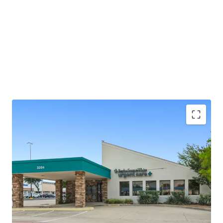
±2.0 years of lease term remaining
Absolute NNN - ZERO landlord responsibilities
Baylor Scott & White is the largest not-for-profit
health system in Texas, serving 3M+ patients
annually