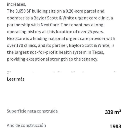
increases.
The 3,650 SF building sits on a 0.20-acre parcel and
operates as a Baylor Scott & White urgent care clinic, a
partnership with NextCare. The tenant has a long
operating history at this location of over 25 years.
NextCare is a leading national urgent care provider with
over 170 clinics, and its partner, Baylor Scott & White, is
the largest not-for-profit health system in Texas,
providing exceptional strength to the tenancy.
...
The property is strategically positioned as an outparcel to
Leer más
a shopping center at the intersection of W Parker Road
and Alma Drive, with exposure to more than 46,900
vehicles per day. The site serves a dense and affluent
market in Plano, a premier city within the Dallas-Fort
Worth Metroplex. The immediate area boasts a
Superficie neta construida
339 m²
population of over 326,939 residents and an impressive
average household income of $145,899 within a five-mile
Año de construcción
1983
radius.