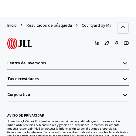
Inicio
Resultados de búsqueda
Courtyard by Marriott London 
Centro de inversores
Tus necesidades
Corporativo
AVISO DE PRIVACIDAD
Jones Lang LaSalle (JLL), junto con sus subsidiarias y afiliadas, es un proveedor líder
mundial de servicios de bienes raíces y gestión de inversiones. Tomamos seriamente
nuestra responsabilidad de proteger la información personal que nos proporciona.
Generalmente, la información personal que recopilamos de usted es para los fines de tratar
con su consulta. Nos esforzamos por mantener su información personal segura con un