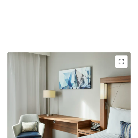
Purpose-built hotel providing 184 bedrooms with an
average size of 22 sqm. Opened in 2021 with further
upside potential to add 12 further bedrooms, subject
to planning consent.
Well-located less than a 10-minute walk from London
City Airport, which plans to increase capacity to 9