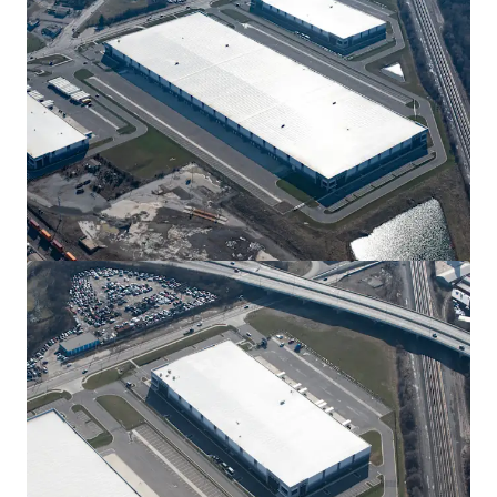
Ver más
New Albany Tech Park 300
12550 Jug St Rd NW, New Albany, OH, 43054, US
27.908 m²
Industrial y Logística