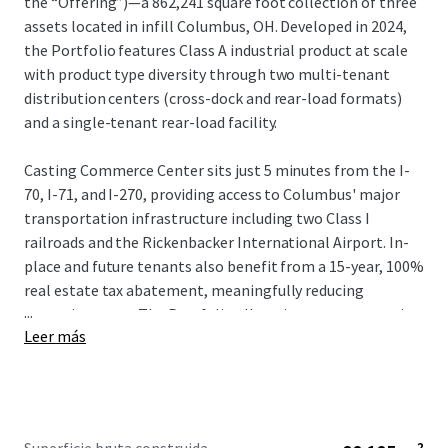
the “Offering”)—a 862,241 square foot collection of three
assets located in infill Columbus, OH. Developed in 2024,
the Portfolio features Class A industrial product at scale
with product type diversity through two multi-tenant
distribution centers (cross-dock and rear-load formats)
and a single-tenant rear-load facility.
Casting Commerce Center sits just 5 minutes from the I-
70, I-71, and I-270, providing access to Columbus' major
transportation infrastructure including two Class I
railroads and the Rickenbacker International Airport. In-
place and future tenants also benefit from a 15-year, 100%
real estate tax abatement, meaningfully reducing
...
operating costs. The Portfolio allows investors to acquire
Leer más
scale in the growing Columbus industrial market, which
reported over 13 MSF of absorption in 2025 and 3 MSF in Q1
2026.
Local Market Brokerage: Joe
Kimener