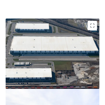
862,241 SF of Class A construction of rear-load
and cross dock product
Portfolio is anchored by global e-commerce
leader composing 40% of the GLA for the next
15+ years
15-year, 100% real estate tax abatement
Columbus has one of the fastest-declining
vacancy rates in the United States
Prime location just 5 minutes from the I-70, I-71,
and I-270