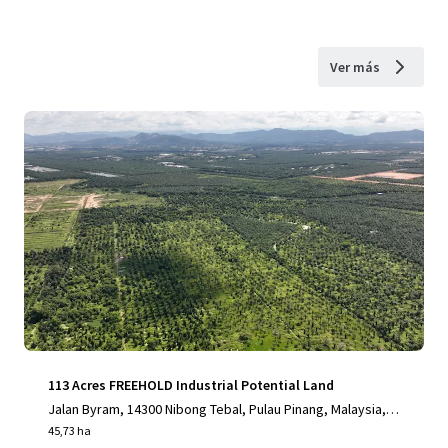
Ver más
113 Acres FREEHOLD Industrial Potential Land
Jalan Byram, 14300 Nibong Tebal, Pulau Pinang, Malaysia, Ni
bong Tebal, Pulau Pinang, 14300, MY
45,73 ha