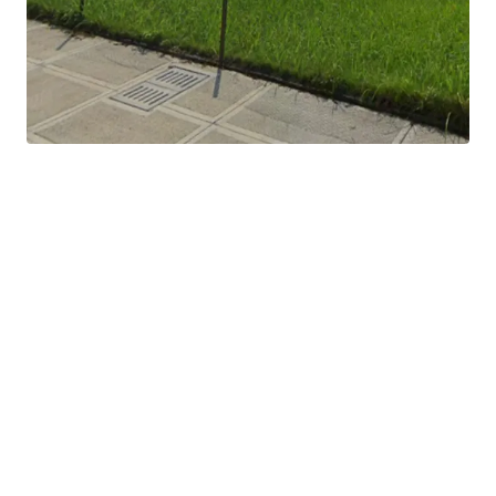
Facing main road which runs the stretch of KLCC and
Petronas Twin Towers