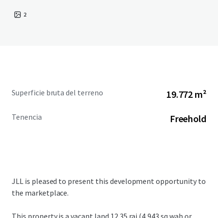
2
Superficie bruta del terreno
19.772 m²
Tenencia
Freehold
JLL is pleased to present this development opportunity to
the marketplace.
This property is a vacant land
12.35 rai (4,943 sq.wah or