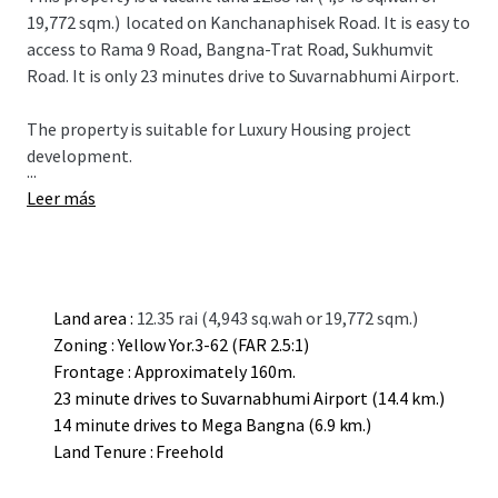
19,772 sqm.)
located on Kanchanaphisek Road. It is easy to
access to Rama 9 Road, Bangna-Trat Road, Sukhumvit
Road. It is only 23 minutes drive to Suvarnabhumi Airport.
The property is suitable for L
uxury
Housing project
development.
...
Leer más
Land area :
12.35 rai (4,943 sq.wah or 19,772 sqm.)
Zoning : Yellow Yor.3-62 (FAR 2.5:1)
Frontage : Approximately 160m.
23 minute drives to Suvarnabhumi Airport (14.4 km.)
14 minute drives to Mega Bangna (6.9 km.)
Land Tenure : Freehold