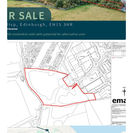
Planning permission in principle granted for a
residential led development with capacity for up to 260
units
Located in an established residential, retail,
commercial and leisure location - excellent potential
for mixed use proposals
The brownfield site extends to approximately 6.6
hectares (16.3 acres)
PPiP with 25% Affordable Housing allocation
Offers sought for the Heritable (Freehold) Interest in
the site as a whole