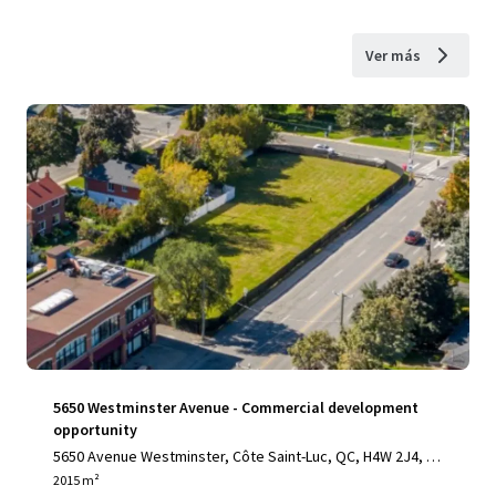
Ver más
5650 Westminster Avenue - Commercial development
opportunity
5650 Avenue Westminster, Côte Saint-Luc, QC, H4W 2J4, C
A
2015 m²