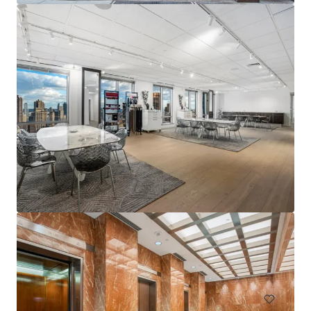
Ver más
21-01 51st Avenue
21-01 51st Avenue, Long Island City, NY, 11101-4526, US
Oficina