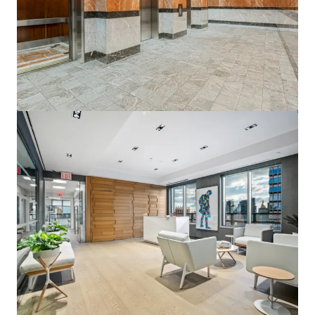
SSA - District Office of Disability & Adjudication Review
4344 Carmichael Road, Montgomery, AL, 36106, US
4587 m²
Oficina
Instalación de Propósito Especial