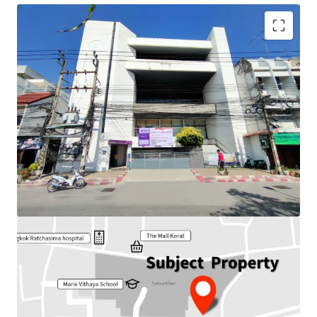
Land Area : 178 sq.wah or 712 sq.m.
Total floor area : 1,681 sq.m.
Frontage : Approx 18.35 m.
Depth : Approx 34.50 m.
Available Parking : 15
Nearby Tourist attraction :
100 years Meang Ya Market,
Thao Suranari Monument.
Nearby amenities : The Mall Korat, Terminal 21, Hospital,
Park
Suitable for : Office use, Residential, Hotel / Hostel or
other commercial developments.
Land Tenure : Freehold