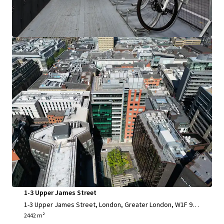
Oficina
1-3 Upper James Street
1-3 Upper James Street, London, Greater London, W1F 9D
F, UK
2442 m²