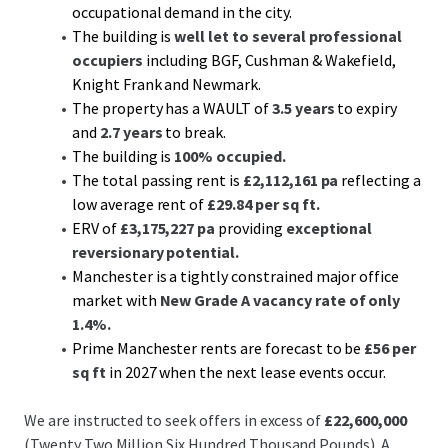
occupational demand in the city.
The building is
well let to several professional
occupiers
including BGF, Cushman & Wakefield,
Knight Frank and Newmark.
The property has a WAULT of
3.5 years
to expiry
and
2.7 years
to break.
The building is
100% occupied.
The total passing rent is
£2,112,161 pa
reflecting a
low average rent of
£29.84 per sq ft.
ERV of
£3,175,227 pa
providing
exceptional
reversionary potential.
Manchester is a tightly constrained major office
market with
New Grade A vacancy rate
of only
1.4%.
Prime Manchester rents are forecast to be
£56 per
sq ft
in 2027 when the next lease events occur.
We are instructed to seek offers in excess of
£22,600,000
(Twenty Two Million Six Hundred Thousand Pounds). A