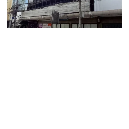
Suitable for : Office use, Residential, Hotel / Hostel or
other commercial developments.
Land Tenure : Freehold