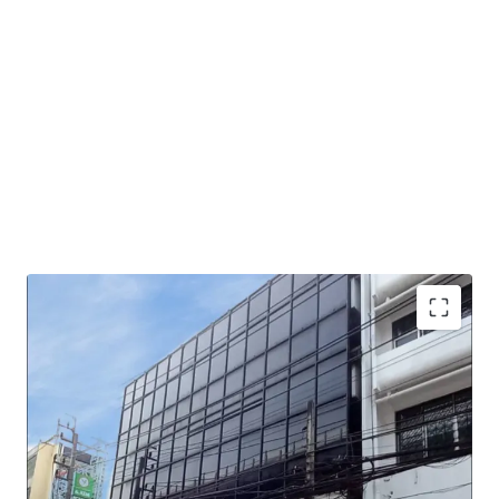
Land Area : 60 sq.wah or 240 sq.m.
Total floor area : 832 sq.m.
Mass Transit Station : MRT Fai Chai station.