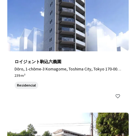
ロイジェント駒込六義園
Dōro, 1-chōme-3 Komagome, Toshima City, Tokyo 170-000
3, Japan, Toshima City, Tokyo, 170-0003, JP
239 m²
Residencial