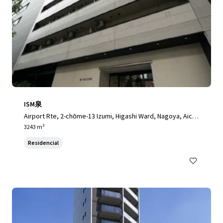
ISM泉
Airport Rte, 2-chōme-13 Izumi, Higashi Ward, Nagoya, Aichi
461-0001, Japan, Nagoya, Aichi, 461-0001, JP
3243 m²
Residencial