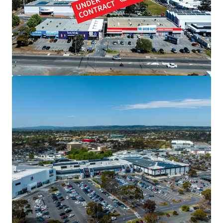
below:
Fully leased to national retailers, generating $876,299
net pa*
Significant land holding of 10,120sqm*
Three street frontages with enormous exposure to
Beach Road
Situated in commercial and retail precinct just 350m
from Colonnades Shopping Centre
Over 18,00 vehicles passing daily
Strong residential catchment of over 30,000 people
within 3km*
The property is offered for sale by Private Treaty