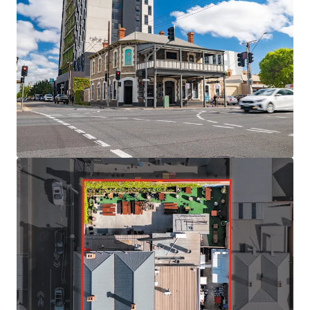
We highlight the key property features below:
High profile 723sqm* corner site in the
Adelaide CBD
Street frontage of in excess of 53 m*
Recently refurbished 604 sqm* two storey
hotel/pub with function space, beer garden
and balcony
Leased to Ed Castle Pty Ltd on a 2 year term
with a commencing rent of $167,000pa net
Favourable Capital City zone with height
allowances up to 43m (sta)
Close proximity to Uni SA West Campus and
TAFE SA
No stamp duty payable
For more information or to arrange an inspection,
please contact exclusive selling agent JLL.