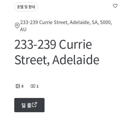
호텔 및 환대
233-239 Currie Street, Adelaide, SA, 5000,
AU
233-239 Currie
Street, Adelaide
8
1
딜 룸