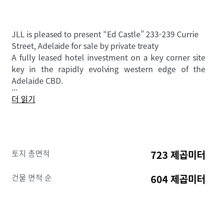
JLL is pleased to present “Ed Castle”
233-239 Currie
Street, Adelaide
for sale by private treaty
A fully leased hotel investment on a key corner site
key in the rapidly evolving western edge of the
Adelaide CBD.
...
더 읽기
토지 총면적
723 제곱미터
건물 면적 순
604 제곱미터