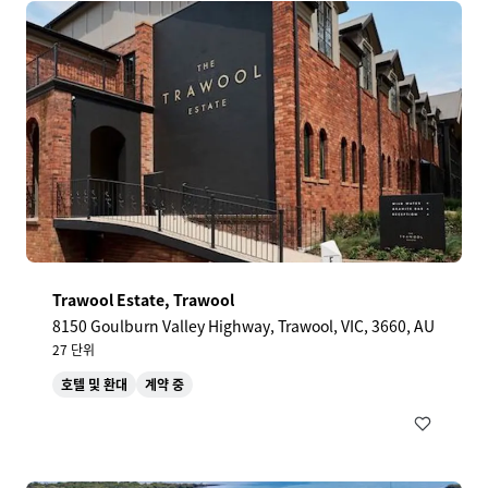
Trawool Estate, Trawool
8150 Goulburn Valley Highway, Trawool, VIC, 3660, AU
27 단위
호텔 및 환대
계약 중