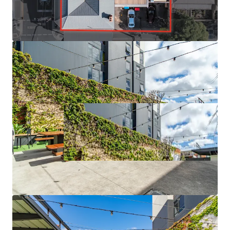
*Approx
JLL RLA 1842