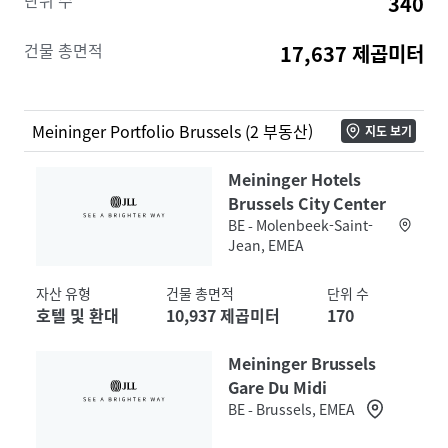
단위 수
340
Hostels. Project Magritte comprises two long-term
leases (with unexpired terms of 8 and 9 years) with
건물 총면적
17,637 제곱미터
fixed rent and strong rent cover ratios. Meininger
Group, has expressed interest in extending the lease
terms for both assets.
Meininger Portfolio Brussels (2 부동산)
지도 보기
Meininger Hotels
Brussels City Center
BE - Molenbeek-Saint-
Jean, EMEA
자산 유형
건물 총면적
단위 수
호텔 및 환대
10,937 제곱미터
170
Meininger Brussels
Gare Du Midi
BE - Brussels, EMEA