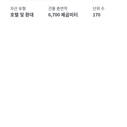
자산 유형
건물 총면적
단위 수
호텔 및 환대
6,700 제곱미터
170