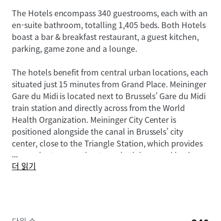
The Hotels encompass 340 guestrooms, each with an
en-suite bathroom, totalling 1,405 beds. Both Hotels
boast a bar & breakfast restaurant, a guest kitchen,
parking, game zone and a lounge.
The hotels benefit from central urban locations, each
situated just 15 minutes from Grand Place. Meininger
Gare du Midi is located next to Brussels’ Gare du Midi
train station and directly across from the World
Health Organization. Meininger City Center is
positioned alongside the canal in Brussels’ city
center, close to the Triangle Station, which provides
...
convenient connection to major leisure and business
더 읽기
destinations.
Meininger Hotels are a European leader in the hostel
and midscale hybrid hotel market, with a D&B rating
of 4A3, higher than both Motel One and Generator