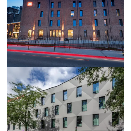
Key Investment Highlights:
•
Stable Cash Flow with Long-Term Securit
y: Fixed
rental income secured by long-term leases with
strong operational performance, enhanced by
Meininger Hotels' interest in extending both leases by
an additional 10 years
•
Premium Strategic Location Advantage
: Exclusive
positioning within 15 minutes of Brussels' Grand
Place by train, directly adjacent to major transport
hubs including Gare du Midi and Triangle Station,
ensuring consistent guest accessibility and demand
•
Exceptional Market-Leading Tenant Performance
:
Meininger Hotels demonstrates investment-grade
strength with 112% three-year revenue CAGR (versus
8.9% industry average) and maintains 4A3 Dun &
Bradstreet credit rating, providing reliable covenant
strength