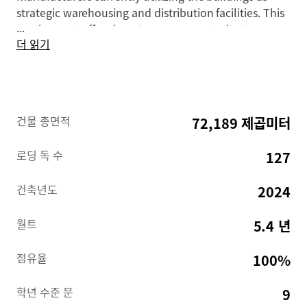
strategic warehousing and distribution facilities. This
...
trophy asset offers investors an opportunity to
더 읽기
acquire a premier quality facility located in a critical
GTA industrial market, secured by exceptional
tenancies.
건물 총면적
72,189 제곱미터
로딩 독 수
127
건축년도
2024
월트
5.4 년
점유율
100%
학년 수준 문
9