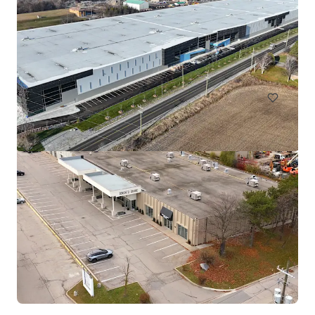
Aurora Mills
175 Melvin Robson Avenue, Aurora, L4G 7B4, CA
1,088 제곱미터
산업 및 물류