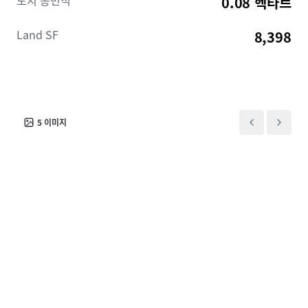
토지 총면적
0.08 헥타르
Land SF
8,398
5
이미지