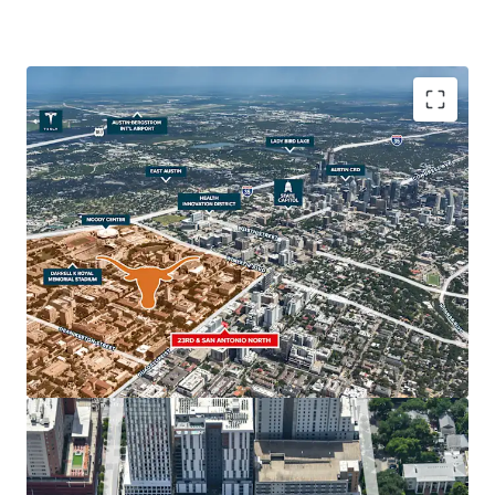
The property’s strategic location, in close adjacency
to The University of Texas at Austin, the State Capitol,
the Health Innovation District and Downtown Austin
make it an ideal site for student housing, multifamily,
retail and hospitality uses. Austin’s real estate market
is one of the strongest in the nation, with The
University of Texas serving as a major economic driver
for the continued regional growth.