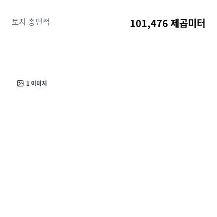
property benefits from accelerating infrastructure
development and enhanced transport links. Nearby
토지 총면적
101,476 제곱미터
new transport hubs and urban projects increase its
attractiveness, making it a hot spot for future
residential or mixed-use developments.
1
이미지