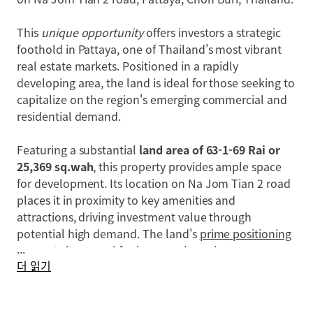
This
unique opportunity
offers investors a strategic
foothold in Pattaya, one of Thailand's most vibrant
real estate markets. Positioned in a rapidly
developing area, the land is ideal for those seeking to
capitalize on the region's emerging commercial and
residential demand.
Featuring a substantial
land area of 63-1-69 Rai or
25,369 sq.wah
, this property provides ample space
for development. Its location on Na Jom Tian 2 road
places it in proximity to key amenities and
attractions, driving investment value through
potential high demand. The land's
prime positioning
...
supports its appeal for large-scale projects.
더 읽기
Strategically situated in Pattaya, one of Southeast
Asia's fastest-growing tourist destinations, this