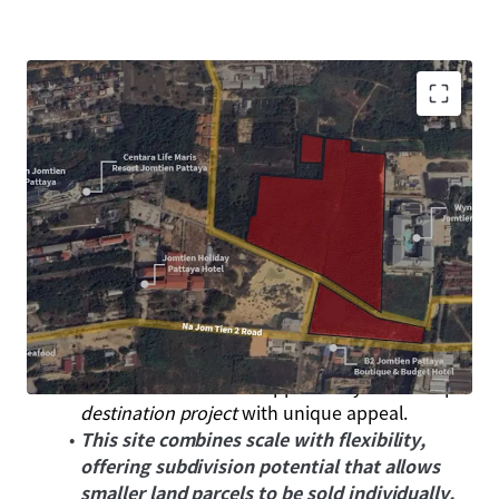
Strategic Location:
Prime spot in Na Jom Tien
2, Pattaya, a major tourist hub driving demand.
Size Advantage:
Large land area of
25,369
sq.wah
offering development flexibility.
High Demand Locale:
Offers
above-market
potential due to rising regional popularity.
Future Growth:
Pattaya’s economic growth
prospects enhance investment appeal.
Value Add Potential:
Opportunity to develop a
destination project
with unique appeal.
This site combines scale with flexibility,
offering subdivision potential that allows
smaller land parcels to be sold individually,