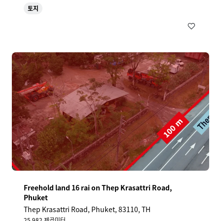
토지
Freehold land 16 rai on Thep Krasattri Road,
Phuket
Thep Krasattri Road, Phuket, 83110, TH
25,982 제곱미터