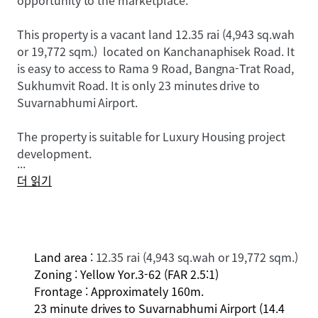
opportunity to the marketplace.
This property is a vacant land
12.35 rai (4,943 sq.wah
or 19,772 sqm.)
located on Kanchanaphisek Road. It
is easy to access to Rama 9 Road, Bangna-Trat Road,
Sukhumvit Road. It is only 23 minutes drive to
Suvarnabhumi Airport.
The property is suitable for L
uxury
Housing project
development.
...
더 읽기
Land area :
12.35 rai (4,943 sq.wah or 19,772 sqm.)
Zoning : Yellow Yor.3-62 (FAR 2.5:1)
Frontage : Approximately 160m.
23 minute drives to Suvarnabhumi Airport (14.4