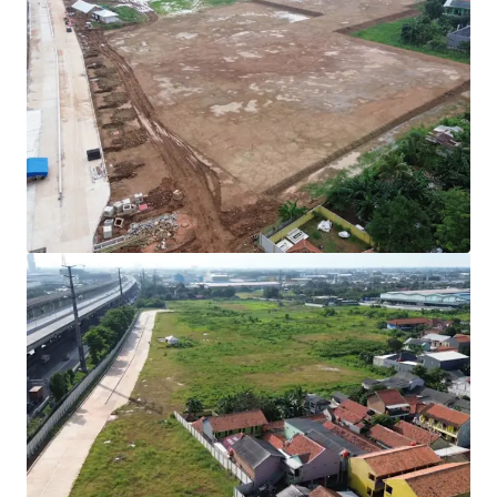
Rare investment opportunity to acquire
development-ready industrial land in
Cibitung's high-growth corridor.
Strategically positioned with direct access to
two major expressways (JORR 2 and Jakarta-
Cikampek Toll Road) connecting to Jakarta
and the Greater Jakarta Area.
All permits secured with complete
infrastructure in place for immediate
operational commencement.
Development Parameters :
Site Coverage (KDB) : 60%
Plot Ratio (KLB) : 1.9
Height Limitation : 48 meters
Ownership : Right to Build (HGB/Hak Guna
Bangunan).