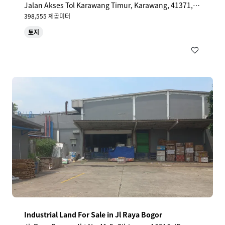
Jalan Akses Tol Karawang Timur, Karawang, 41371, I
D
398,555 제곱미터
토지
Industrial Land For Sale in Jl Raya Bogor