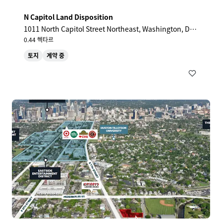
N Capitol Land Disposition
1011 North Capitol Street Northeast, Washington, DC,
20002, US
0.44 헥타르
토지
계약 중