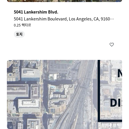
5041 Lankershim Blvd.
5041 Lankershim Boulevard, Los Angeles, CA, 91601,
US
0.25 헥타르
토지