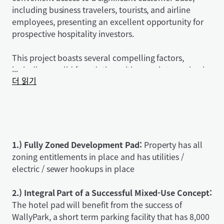
including business travelers, tourists, and airline
employees, presenting an excellent opportunity for
prospective hospitality investors.
This project boasts several compelling factors,
...
including a solid foundation with complete zoning in
더 읽기
place, reducing potential delays typically associated
with development approvals. The mixed-use
component of the surrounding area further adds
value to the opportunity, offering additional foot
traffic and potential synergy with retail offerings. The
hotel's proximity to Hartsfield Jackson International
1.) Fully Zoned Development Pad:
Property has all
Airport, the busiest airport in the world based on
zoning entitlements in place and has utilities /
flight volume, positions it to benefit from the
electric / sewer hookups in place
continuous growth in air travel and the demand for
hotels near major transportation hubs, ensuring a
2.) Integral Part of a Successful Mixed-Use Concept:
steady stream of potential customers and the
The hotel pad will benefit from the success of
potential for robust financial returns,
WallyPark, a short term parking facility that has 8,000