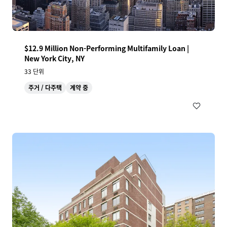
$12.9 Million Non-Performing Multifamily Loan |
New York City, NY
33 단위
주거 / 다주택
계약 중