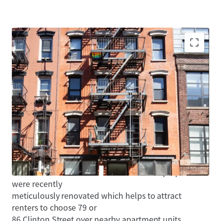
• MAJORITY FREE MARKET - 79 Clinton is 70% free
market and 86 Clinton
is 83% free market. As the Lower East Side continues
to develop, this
high free market percentage is optimal to capitalize
on future rent
growth and enhance building value.
• HIGH-END CONDO LIKE FINISHES - The properties
were recently
meticulously renovated which helps to attract
renters to choose 79 or
86 Clinton Street over nearby apartment units.