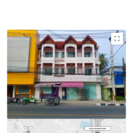
Total Floor Area : 253.2 sq.m.
Land Area : 30 sq.wah
Available
Parking : 2