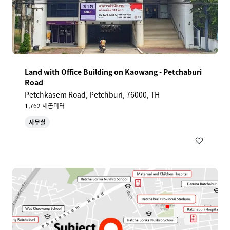
Land with Office Building on Kaowang - Petchaburi
Road
Petchkasem Road, Petchburi, 76000, TH
1,762 제곱미터
사무실