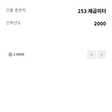
건물 총면적
253 제곱미터
건축년도
2000
2
이미지