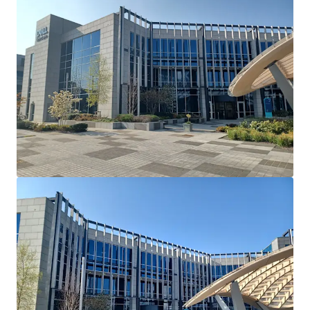
Long-term single tenant ‘Dell Technologies’ fully
occupy Cherrywood's Building 2 and serves as their
European Headquarters. Dell Technologies have
recently introduced a requirement that all
employees have to be in the office 5 days a week.
Lease Terms: Current lease has been extended
and varied via deed of variation to run until
May 26th 2036.
Break Option: There is a break option on
November 30th 2034 with 12 months’ notice
and a 1 month rent penalty.
Rent Reviews: Market reviews on May 27th
2026 & May 27th 2031.
Rent Free: 8 months’ rent-free commencing
August 1st 2026 which will be underwritten by
the vendor.
Parking: 90 dedicated car spaces.