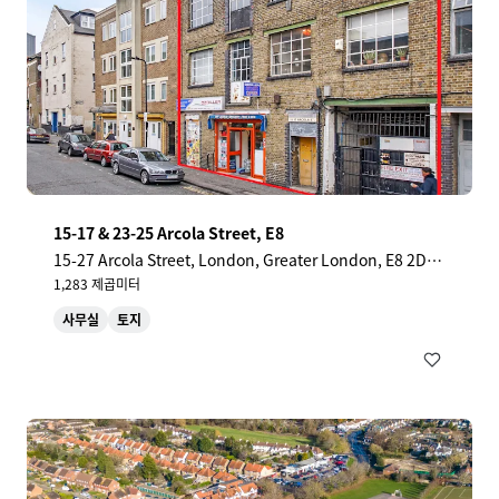
15-17 & 23-25 Arcola Street, E8
15-27 Arcola Street, London, Greater London, E8 2DJ,
UK
1,283 제곱미터
사무실
토지