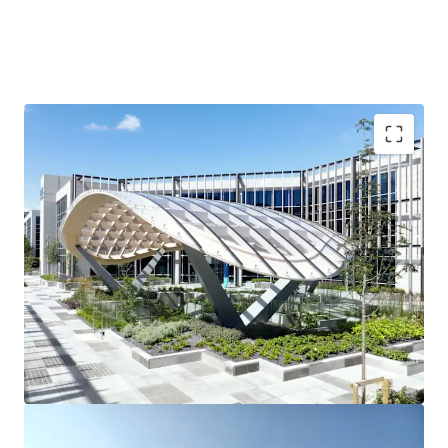
3 story office building
90 car spaces
Raised access floors
Suspended ceilings
2 x 10 person passenger lifts
Fully fitted shower facilities
Recessed light fittings
Variable air volume (VAV) air conditioning
Fully fitted toilets
Tenancy Details