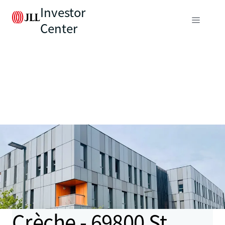
Investor
Center
Crèche - 69800 St