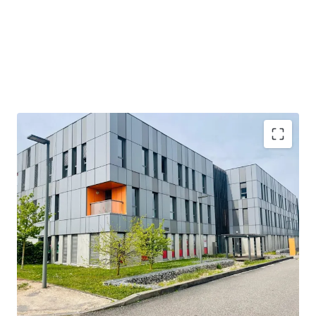
Emplacement privilégié dans le Lyon Tech Park,
favorisant l'innovation et la proximité de 200+
entreprises
Accès stratégique via les trams et les principales
autoroutes, à seulement 20 min de l'aéroport de
Lyon
Flux de trésorerie hautement stable provenant d'un
locataire de 20 ans, réseau leader de crèches privées