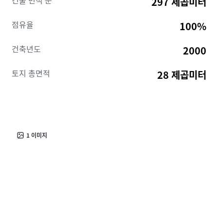
건물 면적 순
297 제곱미터
comme la Gare de Vénissieux. Situé à proximité des
grands axes routiers A43, A46, A6 et A7, il se trouve à
점유율
100%
20 minutes de l'Aéroport Lyon Saint-Exupéry et de la
Gare Lyon Part-Dieu, le positionnant idéalement pour
건축년도
2000
l'accessibilité des affaires.
토지 총면적
28 제곱미터
Dans le cadre du projet "Lyon Porte des Alpes",
englobant 400 hectares de développements
stratégiques, ce bien est destiné à profiter des
tendances de croissance économique et
démographique robustes. Avec un rendement net
initial de 7,44% et un prix NIY de 515 520 €, les
1
이미지
investisseurs peuvent s'attendre à un flux de
trésorerie stable et un potentiel de valorisation
élevée. Saisissez cet investissement à plus-value
convaincant au sein de l'un des écosystèmes
d'entreprise les plus dynamiques de France.