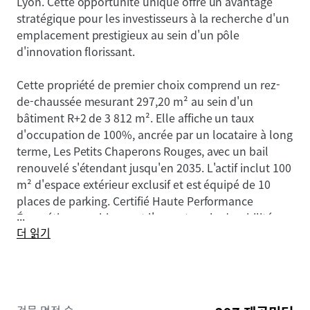
Lyon. Cette opportunité unique offre un avantage
stratégique pour les investisseurs à la recherche d'un
emplacement prestigieux au sein d'un pôle
d'innovation florissant.
Cette propriété de premier choix comprend un rez-
de-chaussée mesurant 297,20 m² au sein d'un
bâtiment R+2 de 3 812 m². Elle affiche un taux
d'occupation de 100%, ancrée par un locataire à long
terme, Les Petits Chaperons Rouges, avec un bail
renouvelé s'étendant jusqu'en 2035. L'actif inclut 100
m² d'espace extérieur exclusif et est équipé de 10
places de parking. Certifié Haute Performance
...
Énergétique, ce bien met l'accent sur la durabilité.
더 읽기
Cet actif bénéficie d'une excellente connectivité, avec
des liens de transport en commun pratiques, y
compris un arrêt de bus à seulement 200 m et un
accès direct au tramway reliant les principales gares