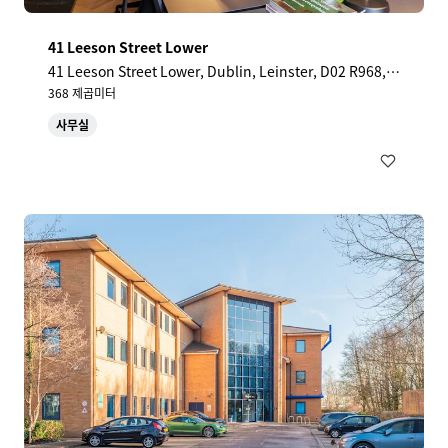
41 Leeson Street Lower
41 Leeson Street Lower, Dublin, Leinster, D02 R968, I
E
368 제곱미터
사무실