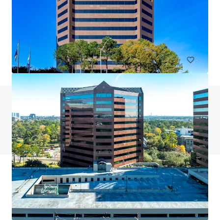
Venture Tech VIII
8708 Technology Forest Pl, Spring, TX, 77381-1179, US
6,523 제곱미터
사무실
계약 중
질문이 있으신가요? FAQ 페이지를 방문해보세요
FAQ 페이지 보기
JLL 금융