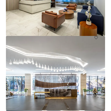
1717 St. James
1717 Saint James Pl, Houston, TX, 77056-3404, US
사무실
계약 중