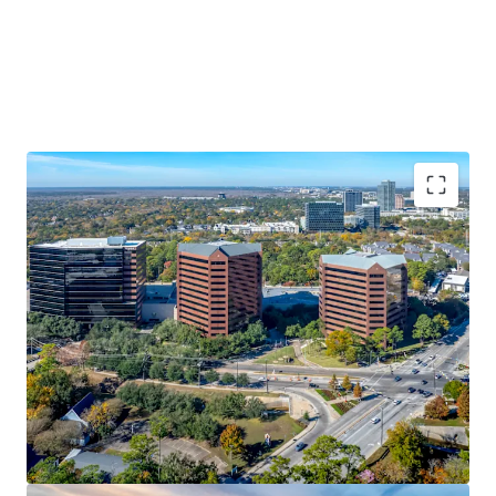
Thriving Houston Economy
Class A Office Asset in Nation-Leading
Submarket
Committed Long-Term Tenancy
Stable In-Place Cashflow with Upside via Mark-
to-Market
Large Block Vacancy Continues to Shrink in
the Energy Corridor Houston’s
Westward Office Migration