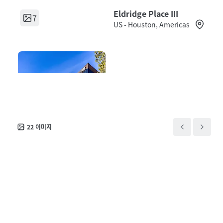
Eldridge Place III
7
US - Houston, Americas
자산 유형
건물 면적 순
점유율
사무실
28,631 제곱미터
100%
22
이미지