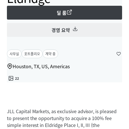
딜 룸
경영 요약
사무실
포트폴리오
계약 중
Houston, TX, US, Americas
22
JLL Capital Markets, as exclusive advisor, is pleased
to present the opportunity to acquire a 100% fee
simple interest in Eldridge Place I, II, III (the