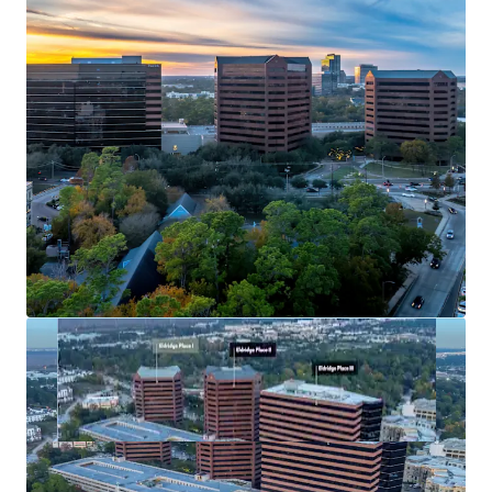
Tenants in the Market and Their Requirements
Unprecedented Historical Rent Growth
Significant Capital Investment with Limited
Go-Forward Capital Needed
Strong Competitive Set
Best in Class Amenities