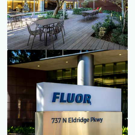
당신의 필요성
기업
개인정보 보호 공지
Jones Lang LaSalle (JLL)은 그 하위기업 및 제휴사와 함께 세계적인 부동산 및 투자 관리 서
비스의 선두 주자입니다. 우리는 우리에게 제공된 개인 정보를 보호하는 책임을 매우 중요하게 생
각합니다. 일반적으로 우리가 당신으로부터 수집하는 개인 정보는 당신의 문의를 처리하기 위한
목적입니다. 우리는 적절한 수준의 보안을 유지하고 합법적인 비즈니스 또는 법적 이유가 필요한
한 동안 당신의 개인 정보를 안전하게 보관합니다. 그 후에는 안전하게 삭제합니다. JLL이 어떻게
당신의 개인 데이터를 처리하는지에 대한 자세한 정보는 우리의
개인정보 보호 정책을 확인해 주
세요.
개인정보 보호 정책
개인정보 보호 약속
서비스 이용 약관
쿠키 정책
저작권 2026 Jones Lang LaSalle, IP, Inc.