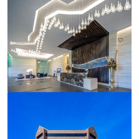
1330 Enclave
1330 Enclave Parkway, Houston, TX, 77077, US
사무실