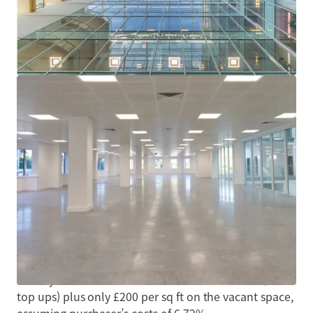
passing rent of £1,067,836 per annum which
equates to a low average rent of £21.25 per sq ft.
Since acquiring One Kingsway, the vendor has
completed significant maintenance and
upgrading works costing in excess of £3 million.
Let to strong tenant covenants including The
British Council, Royal Bank of Scotland, PwC and
Avison Young.
Freehold.
Asset management opportunities to increase the
rental tone, enhance the income profile and
improve the WAULT.
Offers are sought in excess of £17,000,000 (Seventeen
Million Pounds), subject to contract and exclusive of
VAT. A purchase at this level reflects an attractive net
initial yield of 7.27% on the contracted income (no
top ups) plus only £200 per sq ft on the vacant space,