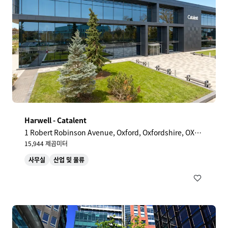
Harwell - Catalent
1 Robert Robinson Avenue, Oxford, Oxfordshire, OX4
4GP, UK
15,944 제곱미터
사무실
산업 및 물류