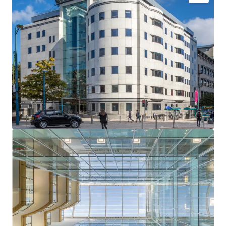
One Kingsway is a landmark Grade A office
building located in the heart of Cardiff’s
established Central Business District, offering
strong rental growth potential and an
opportunity to drive investment returns through
proactive asset management.
Prominent position in close proximity to Cardiff’s
prime retail and leisure amenities.
A striking seven-storey office building totalling
68,372 sq ft, with a three-level secure basement
car park providing 62 spaces.
The building is predominantly refurbished to
provide a high-quality specification with flexible
floor plates arranged around an impressive, full
height, central atrium. There are new cycle
shower and changing facilities in the basement.
The property is well let to five tenants with a