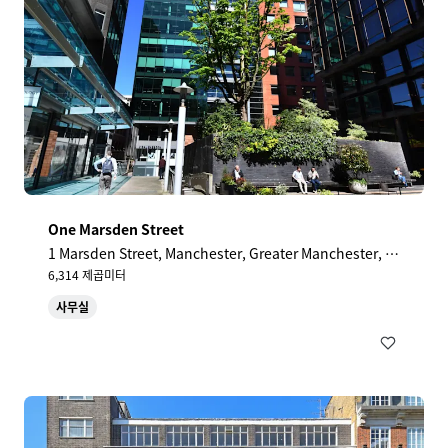
One Marsden Street
1 Marsden Street, Manchester, Greater Manchester, M
2 1HW, UK
6,314 제곱미터
사무실