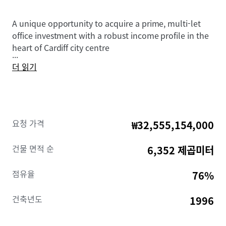
A unique opportunity to acquire a prime, multi-let
office investment with a robust income profile in the
heart of Cardiff city centre
...
더 읽기
요청 가격
₩32,555,154,000
건물 면적 순
6,352 제곱미터
점유율
76%
건축년도
1996